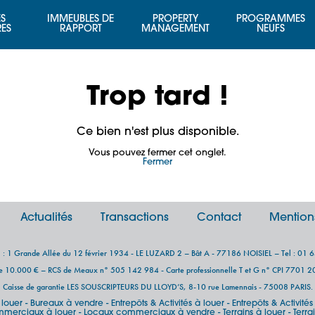
S
IMMEUBLES DE
PROPERTY
PROGRAMMES
RES
RAPPORT
MANAGEMENT
NEUFS
Trop tard !
Ce bien n'est plus disponible.
Vous pouvez fermer cet onglet.
Fermer
Actualités
Transactions
Contact
Mention
al : 1 Grande Allée du 12 février 1934 - LE LUZARD 2 – Bât A - 77186 NOISIEL – Tel : 01 
de 10.000 € – RCS de Meaux n° 505 142 984 - Carte professionnelle T et G n° CPI 7701
Caisse de garantie LES SOUSCRIPTEURS DU LLOYD’S, 8-10 rue Lamennais - 75008 PARIS.
 louer
Bureaux à vendre
Entrepôts & Activités à louer
Entrepôts & Activité
-
-
-
merciaux à louer
Locaux commerciaux à vendre
Terrains à louer
Terra
-
-
-