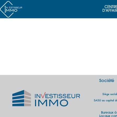
CENTRE
D’AFFAI
Société
Siège soci
SASU au capital 
Bureaux à
Locaux com