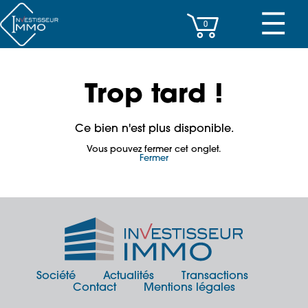
☰
0
CENTRES D’AFFAIRES
Trop tard !
IMMEUBLES DE RAPPORT
Ce bien n'est plus disponible.
PROPERTY MANAGEMENT
Vous pouvez fermer cet onglet.
Fermer
PROGRAMMES NEUFS
INVESTISSEMENT
SOCIÉTÉ
ACTUALITÉS
Société
Actualités
Transactions
Contact
Mentions légales
CONTACT