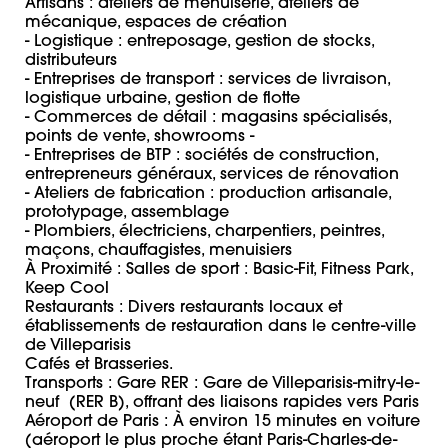
Artisans : ateliers de menuiserie, ateliers de 
mécanique, espaces de création

- Logistique : entreposage, gestion de stocks, 
distributeurs 

- Entreprises de transport : services de livraison, 
logistique urbaine, gestion de flotte 

- Commerces de détail : magasins spécialisés, 
points de vente, showrooms - 

- Entreprises de BTP : sociétés de construction, 
entrepreneurs généraux, services de rénovation 

- Ateliers de fabrication : production artisanale, 
prototypage, assemblage 

- Plombiers, électriciens, charpentiers, peintres, 
maçons, chauffagistes, menuisiers 

À Proximité : Salles de sport : Basic-Fit, Fitness Park, 
Keep Cool 

Restaurants : Divers restaurants locaux et 
établissements de restauration dans le centre-ville 
de Villeparisis  

Cafés et Brasseries. 

Transports : Gare RER : Gare de Villeparisis-mitry-le-
neuf  (RER B), offrant des liaisons rapides vers Paris 

Aéroport de Paris : À environ 15 minutes en voiture 
(aéroport le plus proche étant Paris-Charles-de-