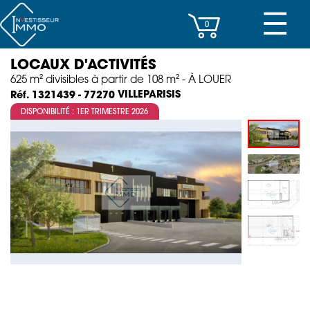
☰
0
LOCAUX D'ACTIVITÉS
CENTRES D’AFFAIRES
625 m² divisibles à partir de 108 m² - À LOUER
VILLEPARISIS
Réf. 1321439 - 77270
IMMEUBLES DE RAPPORT
DISPONIBILITÉ : 1ER TRIMESTRE 2026
PROPERTY MANAGEMENT
PROGRAMMES NEUFS
INVESTISSEMENT
SOCIÉTÉ
ACTUALITÉS
CONTACT