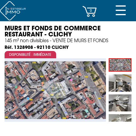
☰
0
MURS ET FONDS DE COMMERCE
CENTRES D’AFFAIRES
RESTAURANT - CLICHY
145 m² non divisibles - VENTE DE MURS ET FONDS
IMMEUBLES DE RAPPORT
CLICHY
Réf. 1328908 - 92110
DISPONIBILITÉ : IMMÉDIATE
PROPERTY MANAGEMENT
PROGRAMMES NEUFS
INVESTISSEMENT
SOCIÉTÉ
ACTUALITÉS
CONTACT