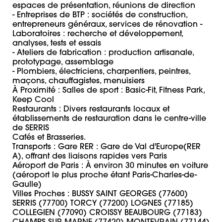
espaces de présentation, réunions de direction 

- Entreprises de BTP : sociétés de construction, 
entrepreneurs généraux, services de rénovation - 
Laboratoires : recherche et développement, 
analyses, tests et essais 

- Ateliers de fabrication : production artisanale, 
prototypage, assemblage 

- Plombiers, électriciens, charpentiers, peintres, 
maçons, chauffagistes, menuisiers 

À Proximité : Salles de sport : Basic-Fit, Fitness Park, 
Keep Cool 

Restaurants : Divers restaurants locaux et 
établissements de restauration dans le centre-ville 
de SERRIS

Cafés et Brasseries. 

Transports : Gare RER : Gare de Val d'Europe(RER 
A), offrant des liaisons rapides vers Paris 

Aéroport de Paris : À environ 30 minutes en voiture 
(aéroport le plus proche étant Paris-Charles-de-
Gaulle) 

Villes Proches : BUSSY SAINT GEORGES (77600) 
SERRIS (77700) TORCY (77200) LOGNES (77185) 
COLLEGIEN (77090) CROISSY BEAUBOURG (77183) 