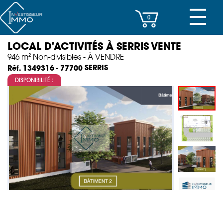
☰
0
LOCAL D'ACTIVITÉS À SERRIS VENTE
CENTRES D’AFFAIRES
946 m² Non-divisibles - À VENDRE
SERRIS
Réf. 1349316 - 77700
IMMEUBLES DE RAPPORT
DISPONIBILITÉ :
PROPERTY MANAGEMENT
PROGRAMMES NEUFS
INVESTISSEMENT
SOCIÉTÉ
ACTUALITÉS
CONTACT