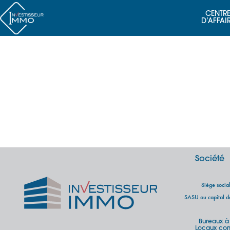
CENTRE
D’AFFAI
Société
Siège soci
SASU au capital 
Bureaux à
Locaux com