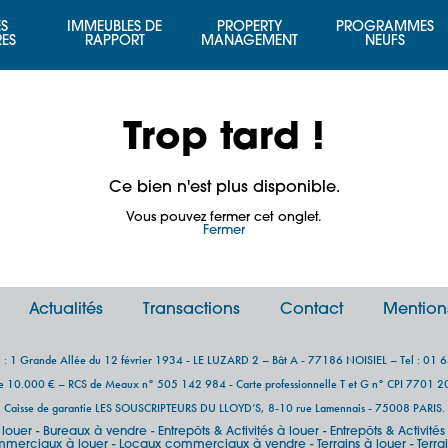
S
IMMEUBLES DE
PROPERTY
PROGRAMMES
RES
RAPPORT
MANAGEMENT
NEUFS
Trop tard !
Ce bien n'est plus disponible.
Vous pouvez fermer cet onglet.
Fermer
Actualités
Transactions
Contact
Mention
al : 1 Grande Allée du 12 février 1934 - LE LUZARD 2 – Bât A - 77186 NOISIEL – Tel : 01 
de 10.000 € – RCS de Meaux n° 505 142 984 - Carte professionnelle T et G n° CPI 7701
Caisse de garantie LES SOUSCRIPTEURS DU LLOYD’S, 8-10 rue Lamennais - 75008 PARIS.
 louer
Bureaux à vendre
Entrepôts & Activités à louer
Entrepôts & Activité
-
-
-
merciaux à louer
Locaux commerciaux à vendre
Terrains à louer
Terra
-
-
-