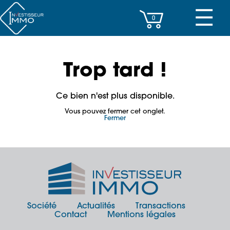
☰
0
CENTRES D’AFFAIRES
Trop tard !
IMMEUBLES DE RAPPORT
Ce bien n'est plus disponible.
PROPERTY MANAGEMENT
Vous pouvez fermer cet onglet.
Fermer
PROGRAMMES NEUFS
INVESTISSEMENT
SOCIÉTÉ
ACTUALITÉS
Société
Actualités
Transactions
Contact
Mentions légales
CONTACT