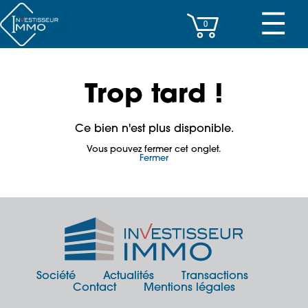
☰
0
CENTRES D’AFFAIRES
Trop tard !
IMMEUBLES DE RAPPORT
Ce bien n'est plus disponible.
PROPERTY MANAGEMENT
Vous pouvez fermer cet onglet.
Fermer
PROGRAMMES NEUFS
INVESTISSEMENT
SOCIÉTÉ
ACTUALITÉS
Société
Actualités
Transactions
Contact
Mentions légales
CONTACT