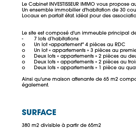
Le Cabinet INVESTISSEUR IMMO vous propose au 
Un ensemble immobilier d'habitation de 30 cou
Locaux en parfait état. idéal pour des associatio
Le site est composé d'un immeuble principal d
-	7 lots d’habitations 

o	Un lot «appartement" 4 pièces au RDC

o	Un lot « appartements » 3 pièces au premier étage avec balcon

o	Deux lots « appartements » 2 pièces au deuxième étage

o	Deux lots « appartements » 2 pièces au troisième étage

o	Deux lots « appartements » 1 pièce au quatrième étage (combles)

Ainsi qu'une maison attenante de 65 m2 composé
SURFACE
380 m2 divisible à partir de 65m2