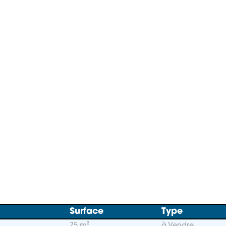
Surface
Type
75 m²
à Vendre