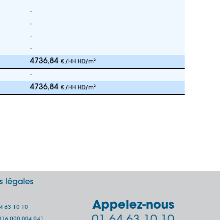
-
-
-
-
4736,84
€ /HH HD/m²
-
4736,84
€ /HH HD/m²
s légales
Appelez-nous
64 63 10 10
 2016 000 004 041