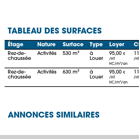
TABLEAU DES SURFACES
Étage
Nature
Surface
Type
Loyer
C
Rez-de-
Activités
530 m²
à
95,00
1
€
chaussée
Louer
/HT
/H
HC/m²/an
Rez-de-
Activités
630 m²
à
95,00
1
€
chaussée
Louer
/HT
/H
HC/m²/an
ANNONCES SIMILAIRES