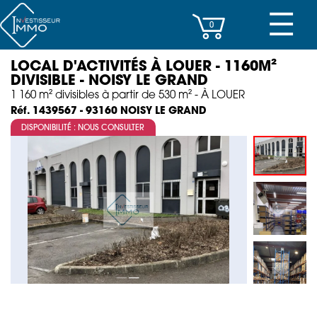
☰
0
LOCAL D'ACTIVITÉS À LOUER - 1160M²
CENTRES D’AFFAIRES
DIVISIBLE - NOISY LE GRAND
1 160 m² divisibles à partir de 530 m² - À LOUER
IMMEUBLES DE RAPPORT
NOISY LE GRAND
Réf. 1439567 - 93160
DISPONIBILITÉ : NOUS CONSULTER
PROPERTY MANAGEMENT
PROGRAMMES NEUFS
INVESTISSEMENT
SOCIÉTÉ
ACTUALITÉS
CONTACT