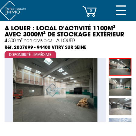
☰
0
A LOUER : LOCAL D'ACTIVITÉ 1100M²
CENTRES D’AFFAIRES
AVEC 3000M² DE STOCKAGE EXTÉRIEUR
4 300 m² non divisibles - À LOUER
IMMEUBLES DE RAPPORT
VITRY SUR SEINE
Réf. 2037899 - 94400
DISPONIBILITÉ : IMMÉDIATE
PROPERTY MANAGEMENT
PROGRAMMES NEUFS
INVESTISSEMENT
SOCIÉTÉ
ACTUALITÉS
CONTACT