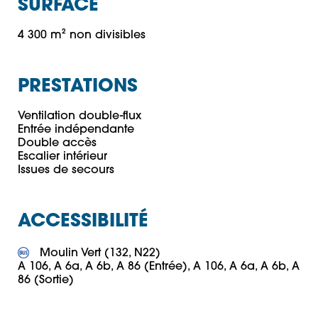
SURFACE
4 300 m² non divisibles
PRESTATIONS
Ventilation double-flux

Entrée indépendante

Double accès

Escalier intérieur

ACCESSIBILITÉ
 Moulin Vert (132, N22)

A 106, A 6a, A 6b, A 86 (Entrée), A 106, A 6a, A 6b, A 
86 (Sortie)