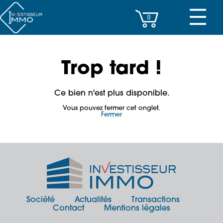
☰
0
CENTRES D’AFFAIRES
Trop tard !
IMMEUBLES DE RAPPORT
Ce bien n'est plus disponible.
PROPERTY MANAGEMENT
Vous pouvez fermer cet onglet.
Fermer
PROGRAMMES NEUFS
INVESTISSEMENT
SOCIÉTÉ
ACTUALITÉS
Société
Actualités
Transactions
Contact
Mentions légales
CONTACT