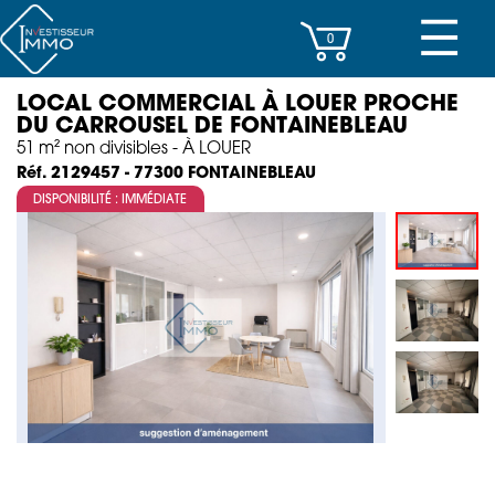
☰
0
LOCAL COMMERCIAL À LOUER PROCHE
CENTRES D’AFFAIRES
DU CARROUSEL DE FONTAINEBLEAU
51 m² non divisibles - À LOUER
IMMEUBLES DE RAPPORT
FONTAINEBLEAU
Réf. 2129457 - 77300
DISPONIBILITÉ : IMMÉDIATE
PROPERTY MANAGEMENT
PROGRAMMES NEUFS
INVESTISSEMENT
SOCIÉTÉ
ACTUALITÉS
CONTACT