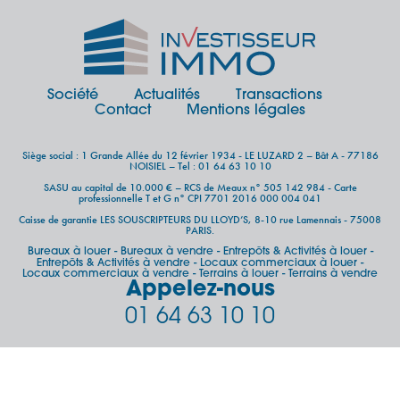
Société
Actualités
Transactions
Contact
Mentions légales
Siège social : 1 Grande Allée du 12 février 1934 - LE LUZARD 2 – Bât A - 77186
NOISIEL – Tel : 01 64 63 10 10
SASU au capital de 10.000 € – RCS de Meaux n° 505 142 984 - Carte
professionnelle T et G n° CPI 7701 2016 000 004 041
Caisse de garantie LES SOUSCRIPTEURS DU LLOYD’S, 8-10 rue Lamennais - 75008
PARIS.
Bureaux à louer
Bureaux à vendre
Entrepôts & Activités à louer
-
-
-
Entrepôts & Activités à vendre
Locaux commerciaux à louer
-
-
Locaux commerciaux à vendre
Terrains à louer
Terrains à vendre
-
-
Appelez-nous
01 64 63 10 10