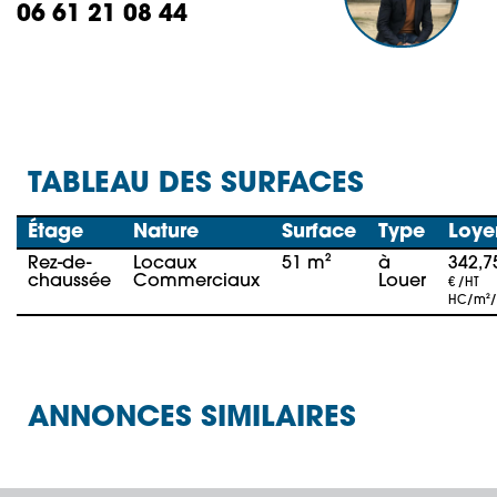
06 61 21 08 44
TABLEAU DES SURFACES
Étage
Nature
Surface
Type
Loye
Rez-de-
Locaux
51 m²
à
342,7
chaussée
Commerciaux
Louer
€ /HT
HC/m²
ANNONCES SIMILAIRES