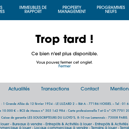
S
IMMEUBLES DE
PROPERTY
PROGRAMMES
RES
RAPPORT
MANAGEMENT
NEUFS
Trop tard !
Ce bien n'est plus disponible.
Vous pouvez fermer cet onglet.
Fermer
Actualités
Transactions
Contact
Mention
al : 1 Grande Allée du 12 février 1934 - LE LUZARD 2 – Bât A - 77186 NOISIEL – Tel : 01 
de 10.000 € – RCS de Meaux n° 505 142 984 - Carte professionnelle T et G n° CPI 7701
Caisse de garantie LES SOUSCRIPTEURS DU LLOYD’S, 8-10 rue Lamennais - 75008 PARIS.
 louer
Bureaux à vendre
Entrepôts & Activités à louer
Entrepôts & Activité
-
-
-
merciaux à louer
Locaux commerciaux à vendre
Terrains à louer
Terra
-
-
-