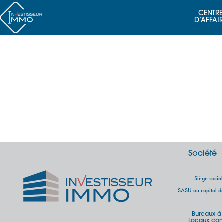
CENTRE
D’AFFAI
Société
Siège soci
SASU au capital 
Bureaux à
Locaux com