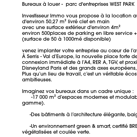
Bureaux à louer -  parc d'entreprises WEST PARK

Investisseur Immo vous propose à la location au
d'environ 50,27 m² livré clef en main 

avec une surface extérieur d'environ 4m²

environ 500places de parking en libre service + p
(surface de 50 à 1000mé disponible)

venez implanter votre entreprise au cœur de l’aven
À Serris - Val d’Europe, la nouvelle place forte de
connexion immédiate à l’A4, RER A, TGV, et proxi
Disneyland Paris et des grands axes européens, We
Plus qu’un lieu de travail, c’est un véritable é
ambitieuses.

Imaginez vos bureaux dans un cadre unique :

      -17 000 m² d’espaces modernes et modulables (bureaux, showrooms, ateliers haut de 
gamme).

     -Des bâtiments à l’architecture élégante, baignés de lumière naturelle, ouverts sur la verdure.

     -Un environnement green & smart, certifié BREEAM, avec bornes électriques, terrasses 
végétalisées et coulée verte.
