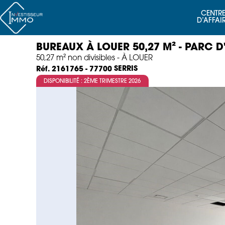
CENTRE
D’AFFAI
BUREAUX À LOUER 50,27 M² - PARC D'
50,27 m² non divisibles - À LOUER
SERRIS
Réf. 2161765 - 77700
DISPONIBILITÉ : 2ÈME TRIMESTRE 2026