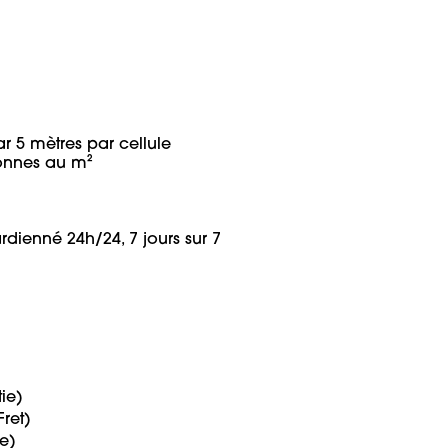
 5 mètres par cellule

nnes au m²

ge)