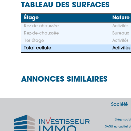
TABLEAU DES SURFACES
Étage
Nature
Rez-de-chaussée
Activités
Rez-de-chaussée
Bureaux
1er étage
Activités
Total cellule
Activités
ANNONCES SIMILAIRES
Société
Siège soci
SASU au capital 