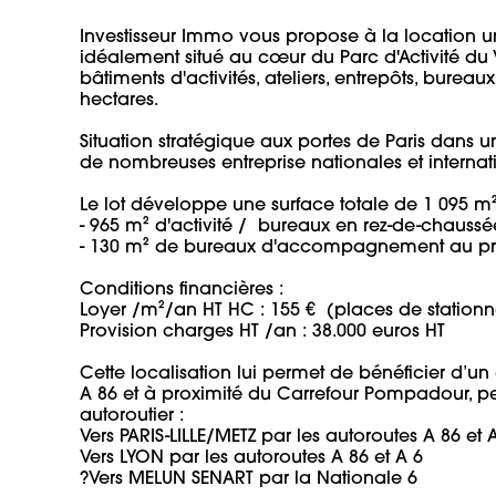
Investisseur Immo vous propose à la location un
idéalement situé au cœur du Parc d'Activité du
bâtiments d'activités, ateliers, entrepôts, bureaux, 
hectares.

Situation stratégique aux portes de Paris dans 
de nombreuses entreprise nationales et internation
Le lot développe une surface totale de 1 095 m²
- 965 m² d'activité /  bureaux en rez-de-chaussée 
- 130 m² de bureaux d'accompagnement au prem
Conditions financières :

Loyer /m²/an HT HC : 155 €  (places de stationne
Provision charges HT /an : 38.000 euros HT 

Cette localisation lui permet de bénéficier d’u
A 86 et à proximité du Carrefour Pompadour, per
autoroutier :

Vers PARIS-LILLE/METZ par les autoroutes A 86 et A 
Vers LYON par les autoroutes A 86 et A 6

?Vers MELUN SENART par la Nationale 6
