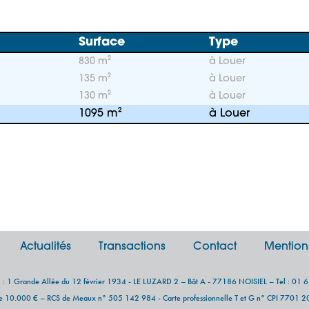
Surface
Type
830 m²
à Louer
135 m²
à Louer
130 m²
à Louer
1095 m²
à Louer
Actualités
Transactions
Contact
Mention
al : 1 Grande Allée du 12 février 1934 - LE LUZARD 2 – Bât A - 77186 NOISIEL – Tel : 01 
de 10.000 € – RCS de Meaux n° 505 142 984 - Carte professionnelle T et G n° CPI 7701