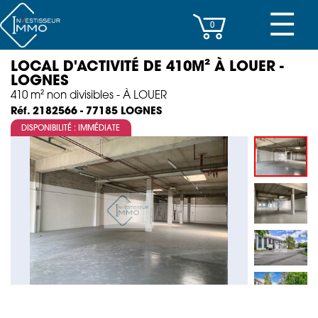
☰
0
LOCAL D'ACTIVITÉ DE 410M² À LOUER -
CENTRES D’AFFAIRES
LOGNES
410 m² non divisibles - À LOUER
IMMEUBLES DE RAPPORT
LOGNES
Réf. 2182566 - 77185
DISPONIBILITÉ : IMMÉDIATE
PROPERTY MANAGEMENT
PROGRAMMES NEUFS
INVESTISSEMENT
SOCIÉTÉ
ACTUALITÉS
CONTACT