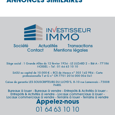
ANNONCES SIMILAIRES
Société
Actualités
Transactions
Contact
Mentions légales
Siège social : 1 Grande Allée du 12 février 1934 - LE LUZARD 2 – Bât A - 77186
NOISIEL – Tel : 01 64 63 10 10
SASU au capital de 10.000 € – RCS de Meaux n° 505 142 984 - Carte
professionnelle T et G n° CPI 7701 2016 000 004 041
Caisse de garantie LES SOUSCRIPTEURS DU LLOYD’S, 8-10 rue Lamennais - 75008
PARIS.
Bureaux à louer
Bureaux à vendre
Entrepôts & Activités à louer
-
-
-
Entrepôts & Activités à vendre
Locaux commerciaux à louer
-
-
Locaux commerciaux à vendre
Terrains à louer
Terrains à vendre
-
-
Appelez-nous
01 64 63 10 10