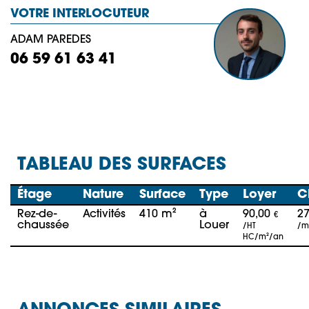
VOTRE INTERLOCUTEUR
ADAM PAREDES
06 59 61 63 41
TABLEAU DES SURFACES
Étage
Nature
Surface
Type
Loyer
C
Rez-de-
Activités
410 m²
à
90,00
2
€
chaussée
Louer
/HT
/m
HC/m²/an