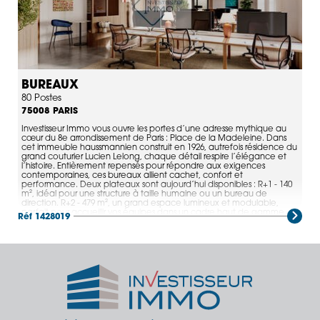
BUREAUX
80 Postes
PARIS
75008
Investisseur Immo vous ouvre les portes d’une adresse mythique au
cœur du 8e arrondissement de Paris : Place de la Madeleine. Dans
cet immeuble haussmannien construit en 1926, autrefois résidence du
grand couturier Lucien Lelong, chaque détail respire l’élégance et
l’histoire. Entièrement repensés pour répondre aux exigences
contemporaines, ces bureaux allient cachet, confort et
performance. Deux plateaux sont aujourd’hui disponibles : R+1 - 140
m², idéal pour une structure à taille humaine ou un bureau de
direction. R+2 - 479 m², un grand espace lumineux et modulable,
parfait pour accueillir vos équipes dans un cadre haut de gamme.
Réf 1428019
L’immeuble se distingue par son emplacement exceptionnel,
directement sur la Place de la Madeleine, entre la Concorde et le
Faubourg Saint-Honoré. Vos collaborateurs profitent d’un
environnement prestigieux, entouré de commerces de luxe, de
restaurants réputés et de lieux culturels emblématiques comme
l’Olympia, le musée du Jeu de Paume et celui de l’Orangerie.