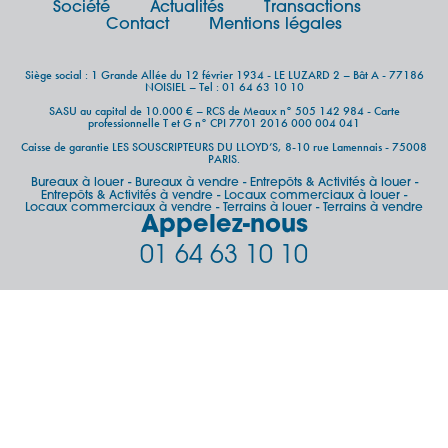
Société
Actualités
Transactions
Contact
Mentions légales
Siège social : 1 Grande Allée du 12 février 1934 - LE LUZARD 2 – Bât A - 77186
NOISIEL – Tel : 01 64 63 10 10
SASU au capital de 10.000 € – RCS de Meaux n° 505 142 984 - Carte
professionnelle T et G n° CPI 7701 2016 000 004 041
Caisse de garantie LES SOUSCRIPTEURS DU LLOYD’S, 8-10 rue Lamennais - 75008
PARIS.
Bureaux à louer
Bureaux à vendre
Entrepôts & Activités à louer
-
-
-
Entrepôts & Activités à vendre
Locaux commerciaux à louer
-
-
Locaux commerciaux à vendre
Terrains à louer
Terrains à vendre
-
-
Appelez-nous
01 64 63 10 10