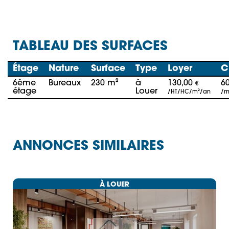
TABLEAU DES SURFACES
Étage
Nature
Surface
Type
Loyer
C
6ème
Bureaux
230 m²
à
130,00
6
€
étage
Louer
/HT/HC/m²/an
/m
ANNONCES SIMILAIRES
À LOUER