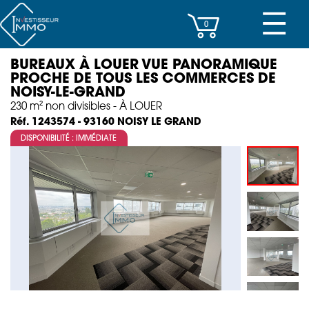
☰
0
BUREAUX À LOUER VUE PANORAMIQUE
CENTRES D’AFFAIRES
PROCHE DE TOUS LES COMMERCES DE
NOISY-LE-GRAND
IMMEUBLES DE RAPPORT
230 m² non divisibles - À LOUER
NOISY LE GRAND
Réf. 1243574 - 93160
PROPERTY MANAGEMENT
DISPONIBILITÉ : IMMÉDIATE
PROGRAMMES NEUFS
INVESTISSEMENT
SOCIÉTÉ
ACTUALITÉS
CONTACT