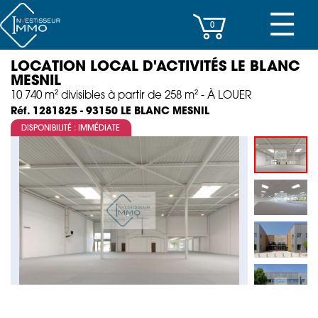
☰
0
LOCATION LOCAL D'ACTIVITÉS LE BLANC
CENTRES D’AFFAIRES
MESNIL
10 740 m² divisibles à partir de 258 m² - À LOUER
IMMEUBLES DE RAPPORT
LE BLANC MESNIL
Réf. 1281825 - 93150
DISPONIBILITÉ : IMMÉDIATE
PROPERTY MANAGEMENT
PROGRAMMES NEUFS
INVESTISSEMENT
SOCIÉTÉ
ACTUALITÉS
CONTACT