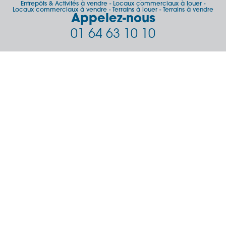
Entrepôts & Activités à vendre
Locaux commerciaux à louer
-
-
Locaux commerciaux à vendre
Terrains à louer
Terrains à vendre
-
-
Appelez-nous
01 64 63 10 10