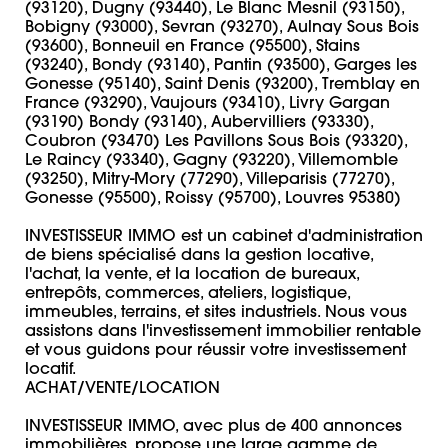
(93120), Dugny (93440), Le Blanc Mesnil (93150), 
Bobigny (93000), Sevran (93270), Aulnay Sous Bois 
(93600), Bonneuil en France (95500), Stains 
(93240), Bondy (93140), Pantin (93500), Garges les 
Gonesse (95140), Saint Denis (93200), Tremblay en 
France (93290), Vaujours (93410), Livry Gargan 
(93190) Bondy (93140), Aubervilliers (93330), 
Coubron (93470) Les Pavillons Sous Bois (93320), 
Le Raincy (93340), Gagny (93220), Villemomble 
(93250), Mitry-Mory (77290), Villeparisis (77270), 
Gonesse (95500), Roissy (95700), Louvres 95380)

INVESTISSEUR IMMO est un cabinet d'administration 
de biens spécialisé dans la gestion locative, 
l'achat, la vente, et la location de bureaux, 
entrepôts, commerces, ateliers, logistique, 
immeubles, terrains, et sites industriels. Nous vous 
assistons dans l'investissement immobilier rentable 
et vous guidons pour réussir votre investissement 
locatif. 

ACHAT/VENTE/LOCATION 

INVESTISSEUR IMMO, avec plus de 400 annonces 
immobilières, propose une large gamme de 