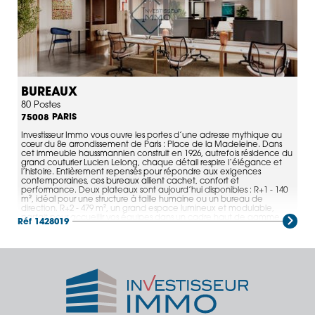
BUREAUX
80 Postes
PARIS
75008
Investisseur Immo vous ouvre les portes d’une adresse mythique au
cœur du 8e arrondissement de Paris : Place de la Madeleine. Dans
cet immeuble haussmannien construit en 1926, autrefois résidence du
grand couturier Lucien Lelong, chaque détail respire l’élégance et
l’histoire. Entièrement repensés pour répondre aux exigences
contemporaines, ces bureaux allient cachet, confort et
performance. Deux plateaux sont aujourd’hui disponibles : R+1 - 140
m², idéal pour une structure à taille humaine ou un bureau de
direction. R+2 - 479 m², un grand espace lumineux et modulable,
parfait pour accueillir vos équipes dans un cadre haut de gamme.
Réf 1428019
L’immeuble se distingue par son emplacement exceptionnel,
directement sur la Place de la Madeleine, entre la Concorde et le
Faubourg Saint-Honoré. Vos collaborateurs profitent d’un
environnement prestigieux, entouré de commerces de luxe, de
restaurants réputés et de lieux culturels emblématiques comme
l’Olympia, le musée du Jeu de Paume et celui de l’Orangerie.