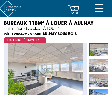
☰
0
BUREAUX 118M² À LOUER À AULNAY
CENTRES D’AFFAIRES
118 m² non divisibles - À LOUER
AULNAY SOUS BOIS
Réf. 1296472 - 93600
IMMEUBLES DE RAPPORT
DISPONIBILITÉ : IMMÉDIATE
PROPERTY MANAGEMENT
PROGRAMMES NEUFS
INVESTISSEMENT
SOCIÉTÉ
ACTUALITÉS
CONTACT