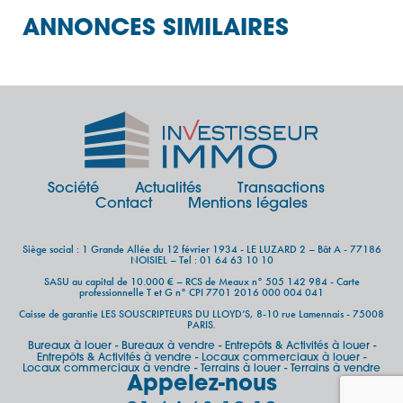
ANNONCES SIMILAIRES
Société
Actualités
Transactions
Contact
Mentions légales
Siège social : 1 Grande Allée du 12 février 1934 - LE LUZARD 2 – Bât A - 77186
NOISIEL – Tel : 01 64 63 10 10
SASU au capital de 10.000 € – RCS de Meaux n° 505 142 984 - Carte
professionnelle T et G n° CPI 7701 2016 000 004 041
Caisse de garantie LES SOUSCRIPTEURS DU LLOYD’S, 8-10 rue Lamennais - 75008
PARIS.
Bureaux à louer
Bureaux à vendre
Entrepôts & Activités à louer
-
-
-
Entrepôts & Activités à vendre
Locaux commerciaux à louer
-
-
Locaux commerciaux à vendre
Terrains à louer
Terrains à vendre
-
-
Appelez-nous