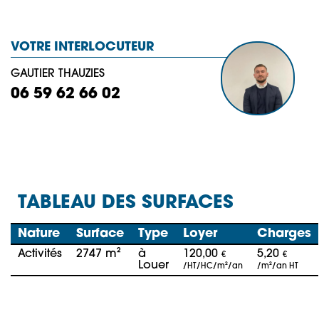
VOTRE INTERLOCUTEUR
GAUTIER THAUZIES
06 59 62 66 02
TABLEAU DES SURFACES
Nature
Surface
Type
Loyer
Charges
Activités
2747 m²
à
120,00
5,20
€
€
Louer
/HT/HC/m²/an
/m²/an HT