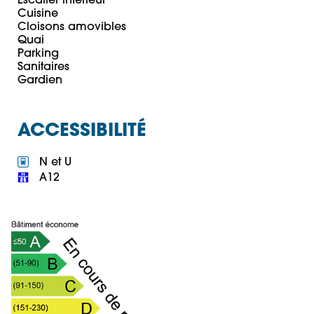
Escalier intérieur

Cuisine

Cloisons amovibles

Quai

Parking

Sanitaires

ACCESSIBILITÉ
 A12