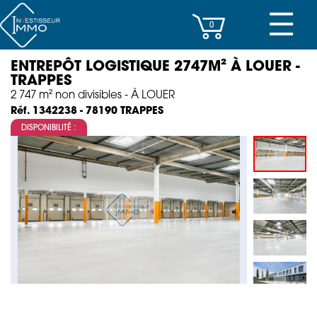
☰
0
ENTREPÔT LOGISTIQUE 2747M² À LOUER -
CENTRES D’AFFAIRES
TRAPPES
2 747 m² non divisibles - À LOUER
IMMEUBLES DE RAPPORT
TRAPPES
Réf. 1342238 - 78190
DISPONIBILITÉ :
PROPERTY MANAGEMENT
PROGRAMMES NEUFS
INVESTISSEMENT
SOCIÉTÉ
ACTUALITÉS
CONTACT