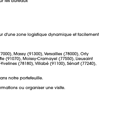
r les bureaux

r d'une zone logistique dynamique et facilement 
000), Massy (91300), Versailles (78000), Orly 
fle (91070), Moissy-Cramayel (77550), Lieusaint 
Yvelines (78180), Villabé (91100), Sénart (77240), 
 notre portefeuille.

rmations ou organiser une visite.