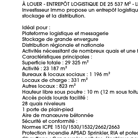
À LOUER - ENTREPÔT LOGISTIQUE DE 25 537 M² -
Investisseur Immo propose un entrepôt logistique
stockage et la distribution.

Idéal pour :

Plateforme logistique et messagerie

Stockage de grande envergure

Distribution régionale et nationale

Activités nécessitant de nombreux quais et une f
Caractéristiques principales :

Superficie totale : 29 325 m²

Activité : 23 187 m²

Bureaux & locaux sociaux : 1 196 m²

Locaux de charge : 331 m²

Autres locaux : 823 m²

Hauteur libre sous poutre : 10 m (12 m sous toitur
Accès poids lourds facilité :

28 quais niveleurs

1 porte de plain-pied

Aire de manœuvre bétonnée

Sécurité et conformité :

Normes ICPE 1510/1530/1532/2662/2663

Protection incendie APSAD Sprinkler, RIA et potea