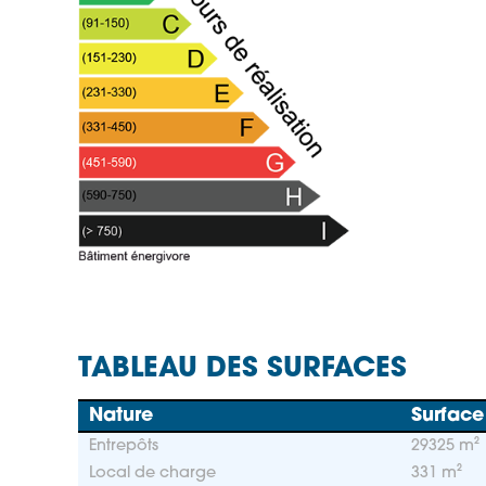
TABLEAU DES SURFACES
Nature
Surface
Entrepôts
29325 m²
Local de charge
331 m²