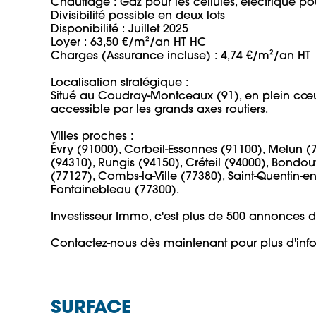
Chauffage : Gaz pour les cellules, électrique pou
Divisibilité possible en deux lots

Disponibilité : Juillet 2025

Loyer : 63,50 €/m²/an HT HC

Charges (Assurance incluse) : 4,74 €/m²/an HT

Localisation stratégique :

Situé au Coudray-Montceaux (91), en plein cœu
accessible par les grands axes routiers.

Villes proches :

Évry (91000), Corbeil-Essonnes (91100), Melun (77
(94310), Rungis (94150), Créteil (94000), Bondou
(77127), Combs-la-Ville (77380), Saint-Quentin-en-
Fontainebleau (77300).

Investisseur Immo, c'est plus de 500 annonces dans
Contactez-nous dès maintenant pour plus d'info
SURFACE