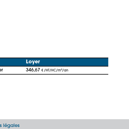
Loyer
er
346,67
€ /HT/HC/m²/an
s légales