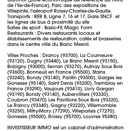
Garonor (pôle économique de référence du nord 
de l’Ile-de-France), Parc des expositions de 
Villepinte, l'aéroport Roissy-Charles-de-Gaulle. 

Transports : RER B, Ligne 7, 16 et 17, Gare SNCF  et 
les lignes de bus à proximité du site

Salles de sport : Basic-Fit, Magic Form

Restaurants : Divers restaurants locaux et 
établissements de restauration, cafés et brasseries 
dans le centre ville du Blanc Mesnil.

Villes Proches : Drancy (93700), La Courneuve 
(93120), Dugny (93440), Le Blanc Mesnil (93150), 
Bobigny (93000), Sevran (93270), Aulnay Sous Bois 
(93600), Bonneuil en France (95500), Stains 
(93240), Bondy (93140), Pantin (93500), Garges les 
Gonesse (95140), Saint Denis (93200), Tremblay en 
France (93290), Vaujours (93410), Livry Gargan 
(93190) Bondy (93140), Aubervilliers (93330), 
Coubron (93470) Les Pavillons Sous Bois (93320), 
Le Raincy (93340), Gagny (93220), Villemomble 
(93250), Mitry-Mory (77290), Villeparisis (77270), 
Gonesse (95500), Roissy (95700), Louvres 95380)

INVESTISSEUR IMMO est un cabinet d'administration 