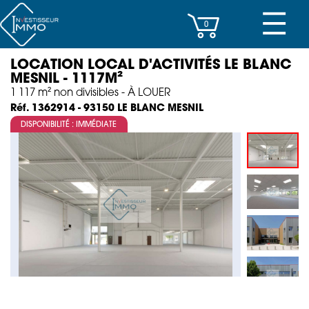
☰
0
LOCATION LOCAL D'ACTIVITÉS LE BLANC
CENTRES D’AFFAIRES
MESNIL - 1117M²
1 117 m² non divisibles - À LOUER
IMMEUBLES DE RAPPORT
LE BLANC MESNIL
Réf. 1362914 - 93150
DISPONIBILITÉ : IMMÉDIATE
PROPERTY MANAGEMENT
PROGRAMMES NEUFS
INVESTISSEMENT
SOCIÉTÉ
ACTUALITÉS
CONTACT