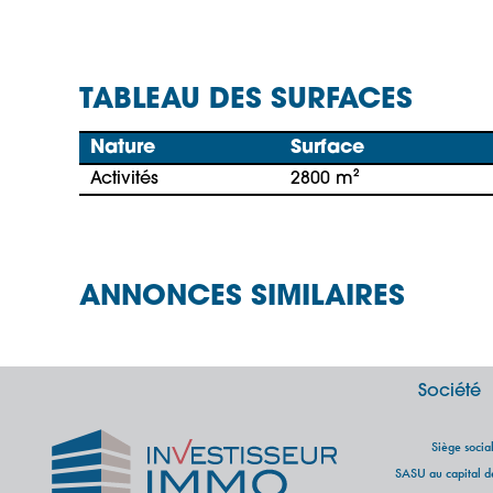
TABLEAU DES SURFACES
Nature
Surface
Activités
2800 m²
ANNONCES SIMILAIRES
Société
Siège soci
SASU au capital 