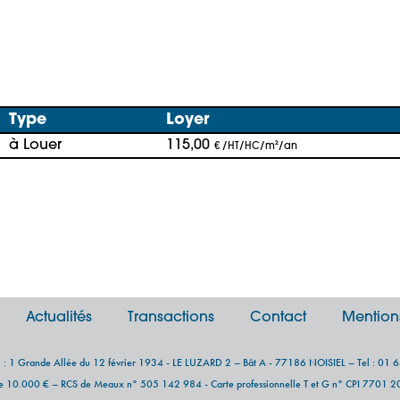
Type
Loyer
à Louer
115,00
€ /HT/HC/m²/an
Actualités
Transactions
Contact
Mention
al : 1 Grande Allée du 12 février 1934 - LE LUZARD 2 – Bât A - 77186 NOISIEL – Tel : 01 
de 10.000 € – RCS de Meaux n° 505 142 984 - Carte professionnelle T et G n° CPI 7701