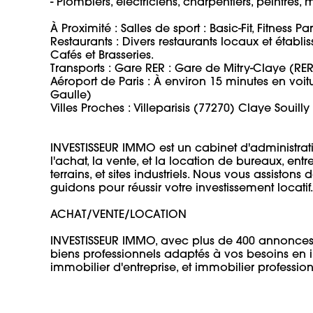
- Plombiers, électriciens, charpentiers, peintres, m
À Proximité : Salles de sport : Basic-Fit, Fitness Pa
Restaurants : Divers restaurants locaux et établiss
Cafés et Brasseries. 

Transports : Gare RER : Gare de Mitry-Claye (RER B)
Aéroport de Paris : À environ 15 minutes en voit
Gaulle) 

Villes Proches : Villeparisis (77270) Claye Souill
INVESTISSEUR IMMO est un cabinet d'administratio
l'achat, la vente, et la location de bureaux, ent
terrains, et sites industriels. Nous vous assistons
guidons pour réussir votre investissement locatif. 

ACHAT/VENTE/LOCATION 

INVESTISSEUR IMMO, avec plus de 400 annonces
biens professionnels adaptés à vos besoins en i
immobilier d'entreprise, et immobilier professio