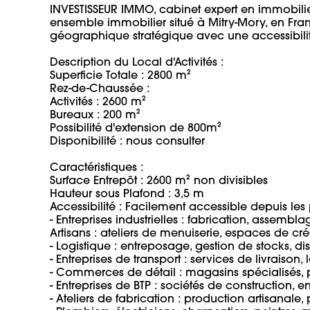
INVESTISSEUR IMMO, cabinet expert en immobilier
ensemble immobilier situé à Mitry-Mory, en Fran
géographique stratégique avec une accessibilité 
Description du Local d'Activités : 

Superficie Totale : 2800 m² 

Rez-de-Chaussée : 

Activités : 2600 m²

Bureaux : 200 m² 

Possibilité d'extension de 800m²

Disponibilité : nous consulter

Caractéristiques : 

Surface Entrepôt : 2600 m² non divisibles 

Hauteur sous Plafond : 3,5 m

Accessibilité : Facilement accessible depuis les
- Entreprises industrielles : fabrication, assemblag
Artisans : ateliers de menuiserie, espaces de créa
- Logistique : entreposage, gestion de stocks, distr
- Entreprises de transport : services de livraison, l
- Commerces de détail : magasins spécialisés, p
- Entreprises de BTP : sociétés de construction, 
- Ateliers de fabrication : production artisanale