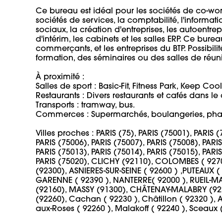
Ce bureau est idéal pour les sociétés de co-worki
sociétés de services, la comptabilité, l'informati
sociaux, la création d'entreprises, les autoentr
d'intérim, les cabinets et les salles ERP. Ce bure
commerçants, et les entreprises du BTP. Possibi
formation, des séminaires ou des salles de réunion
À proximité : 

Salles de sport : Basic-Fit, Fitness Park, Keep Cool. 
Restaurants : Divers restaurants et cafés dans le ce
Transports : tramway, bus.

Commerces : Supermarchés, boulangeries, pharma
Villes proches : PARIS (75), PARIS (75001), PARIS (
PARIS (75006), PARIS (75007), PARIS (75008), PARIS
PARIS (75013), PARIS (75014), PARIS (75015), PARIS
PARIS (75020), CLICHY (92110), COLOMBES ( 9270
(92300), ASNIERES-SUR-SEINE ( 92600 ) ,PUTEAUX ( 
GARENNE ( 92390 ), NANTERRE( 92000 ), RUEIL-M
(92160), MASSY (91300), CHÂTENAY-MALABRY (922
(92260), Cachan ( 92230 ), Châtillon ( 92320 ), 
aux-Roses ( 92260 ), Malakoff ( 92240 ), Sceaux ( 9