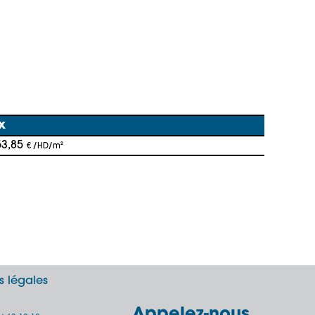
x
53,85
€ /HD/m²
s légales