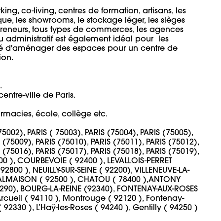
ng, co-living, centres de formation, artisans, les 
que, les showrooms, le stockage léger, les sièges 
epreneurs, tous types de commerces, les agences 
au administratif est également idéal pour  les 
lité d'aménager des espaces pour un centre de 
.  



ntre-ville de Paris. 

cies, école, collège etc. 

75002), PARIS ( 75003), PARIS (75004), PARIS (75005), 
 (75009), PARIS (75010), PARIS (75011), PARIS (75012), 
 (75016), PARIS (75017), PARIS (75018), PARIS (75019), 
0 ), COURBEVOIE ( 92400 ), LEVALLOIS-PERRET 
92800 ), NEUILLY-SUR-SEINE ( 92200), VILLENEUVE-LA-
ALMAISON ( 92500 ), CHATOU ( 78400 ),ANTONY 
90), BOURG-LA-REINE (92340), FONTENAY-AUX-ROSES 
Arcueil ( 94110 ), Montrouge ( 92120 ), Fontenay-
2330 ), L’Haÿ-les-Roses ( 94240 ), Gentilly ( 94250 ) 
