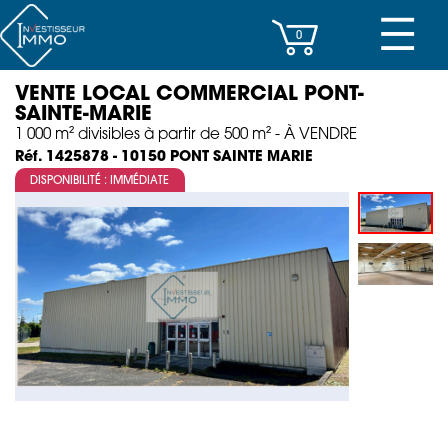
☰
0
VENTE LOCAL COMMERCIAL PONT-
CENTRES D’AFFAIRES
SAINTE-MARIE
1 000 m² divisibles à partir de 500 m² - À VENDRE
IMMEUBLES DE RAPPORT
PONT SAINTE MARIE
Réf. 1425878 - 10150
DISPONIBILITÉ : IMMÉDIATE
PROPERTY MANAGEMENT
PROGRAMMES NEUFS
INVESTISSEMENT
SOCIÉTÉ
ACTUALITÉS
CONTACT