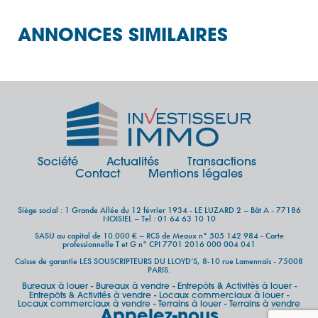
ANNONCES SIMILAIRES
Société
Actualités
Transactions
Contact
Mentions légales
Siège social : 1 Grande Allée du 12 février 1934 - LE LUZARD 2 – Bât A - 77186
NOISIEL – Tel : 01 64 63 10 10
SASU au capital de 10.000 € – RCS de Meaux n° 505 142 984 - Carte
professionnelle T et G n° CPI 7701 2016 000 004 041
Caisse de garantie LES SOUSCRIPTEURS DU LLOYD’S, 8-10 rue Lamennais - 75008
PARIS.
Bureaux à louer
Bureaux à vendre
Entrepôts & Activités à louer
-
-
-
Entrepôts & Activités à vendre
Locaux commerciaux à louer
-
-
Locaux commerciaux à vendre
Terrains à louer
Terrains à vendre
-
-
Appelez-nous