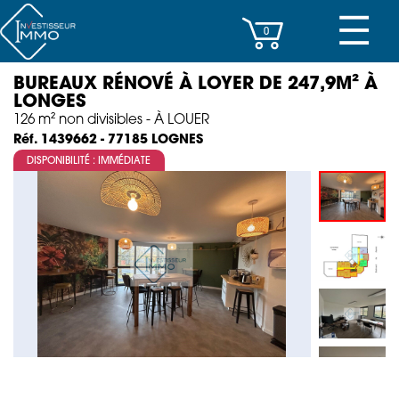
☰
0
BUREAUX RÉNOVÉ À LOYER DE 247,9M² À
CENTRES D’AFFAIRES
LONGES
126 m² non divisibles - À LOUER
IMMEUBLES DE RAPPORT
LOGNES
Réf. 1439662 - 77185
DISPONIBILITÉ : IMMÉDIATE
PROPERTY MANAGEMENT
PROGRAMMES NEUFS
INVESTISSEMENT
SOCIÉTÉ
ACTUALITÉS
CONTACT