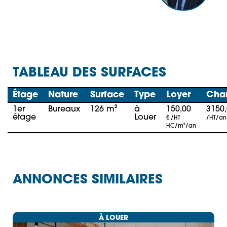
TABLEAU DES SURFACES
Étage
Nature
Surface
Type
Loyer
Cha
1er
Bureaux
126 m²
à
150,00
3150
étage
Louer
€ /HT
/HT/an
HC/m²/an
ANNONCES SIMILAIRES
À LOUER