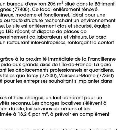
n bureau d’environ 206 m² situé dans le Bâtiment 
ignes (77400). Ce local entièrement rénové, 
neux, moderne et fonctionnel, idéal pour une 
ve ou toute structure recherchant un environnement 
. Le site est entièrement clos et sécurisé, équipé 
e LED récent, et dispose de places de 
sereinement collaborateurs et visiteurs. Le parc 
restaurant inter-entreprises, renforçant le confort 
grâce à la proximité immédiate de la Francilienne 
apide aux grands axes de l’Île-de-France. La gare 
tant les déplacements professionnels et quotidiens. 
s telles que Torcy (77200), Vaires-sur-Marne (77360) 
t pour les entreprises souhaitant s’implanter dans 
xes et hors charges, un tarif cohérent pour un 
és reconnu. Les charges locatives s’élèvent à 
tien du site, les services communs et les 
timée à 18,2 € par m², à prévoir en complément 