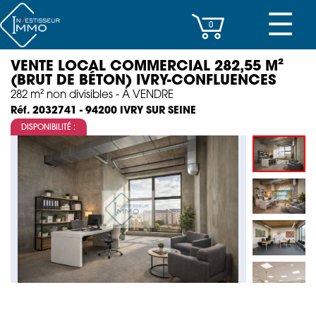
☰
0
VENTE LOCAL COMMERCIAL 282,55 M²
CENTRES D’AFFAIRES
(BRUT DE BÉTON) IVRY-CONFLUENCES
282 m² non divisibles - À VENDRE
IMMEUBLES DE RAPPORT
IVRY SUR SEINE
Réf. 2032741 - 94200
DISPONIBILITÉ :
PROPERTY MANAGEMENT
PROGRAMMES NEUFS
INVESTISSEMENT
SOCIÉTÉ
ACTUALITÉS
CONTACT