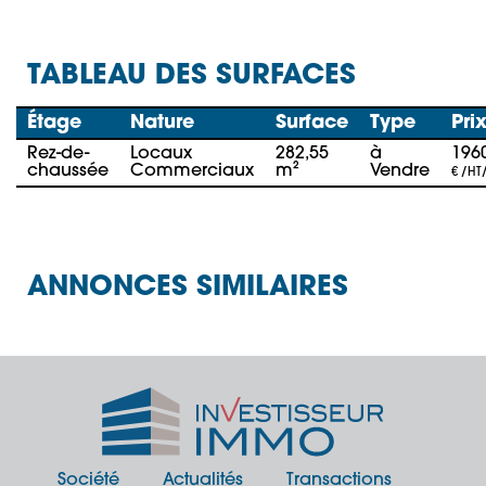
TABLEAU DES SURFACES
Étage
Nature
Surface
Type
Pri
Rez-de-
Locaux
282,55
à
196
chaussée
Commerciaux
m²
Vendre
€ /HT
ANNONCES SIMILAIRES
Société
Actualités
Transactions