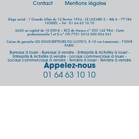
Contact
Mentions légales
Siège social : 1 Grande Allée du 12 février 1934 - LE LUZARD 2 – Bât A - 77186
NOISIEL – Tel : 01 64 63 10 10
SASU au capital de 10.000 € – RCS de Meaux n° 505 142 984 - Carte
professionnelle T et G n° CPI 7701 2016 000 004 041
Caisse de garantie LES SOUSCRIPTEURS DU LLOYD’S, 8-10 rue Lamennais - 75008
PARIS.
Bureaux à louer
Bureaux à vendre
Entrepôts & Activités à louer
-
-
-
Entrepôts & Activités à vendre
Locaux commerciaux à louer
-
-
Locaux commerciaux à vendre
Terrains à louer
Terrains à vendre
-
-
Appelez-nous
01 64 63 10 10