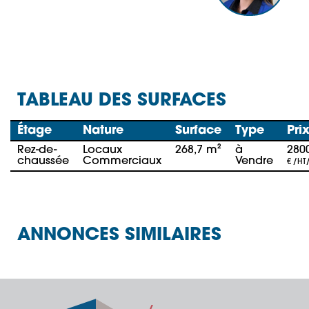
TABLEAU DES SURFACES
Étage
Nature
Surface
Type
Pri
Rez-de-
Locaux
268,7 m²
à
280
chaussée
Commerciaux
Vendre
€ /HT
ANNONCES SIMILAIRES