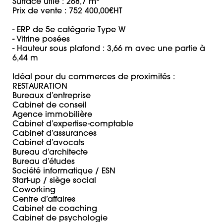
Surface utile : 268,7 m² 

Prix de vente : 752 400,00€HT

- ERP de 5e catégorie Type W

- Vitrine posées 

- Hauteur sous plafond : 3,66 m avec une partie à 
6,44 m

Idéal pour du commerces de proximités : 

RESTAURATION 

Bureaux d’entreprise

Cabinet de conseil

Agence immobilière

Cabinet d’expertise-comptable

Cabinet d’assurances

Cabinet d’avocats

Bureau d’architecte

Bureau d’études

Société informatique / ESN

Start-up / siège social

Coworking

Centre d’affaires

Cabinet de coaching

Cabinet de psychologie
