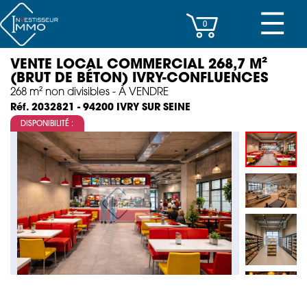
☰
0
VENTE LOCAL COMMERCIAL 268,7 M²
CENTRES D’AFFAIRES
(BRUT DE BÉTON) IVRY-CONFLUENCES
268 m² non divisibles - À VENDRE
IMMEUBLES DE RAPPORT
IVRY SUR SEINE
Réf. 2032821 - 94200
DISPONIBILITÉ :
PROPERTY MANAGEMENT
PROGRAMMES NEUFS
INVESTISSEMENT
SOCIÉTÉ
ACTUALITÉS
CONTACT