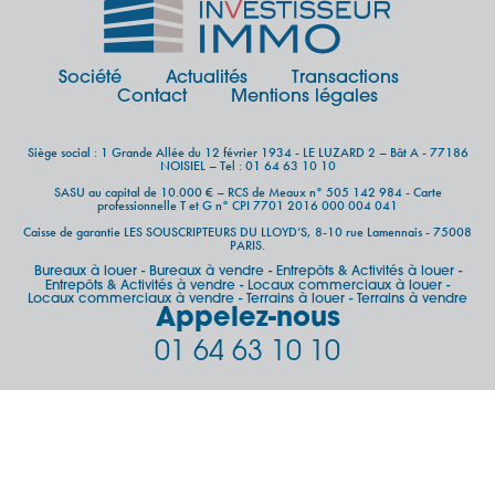
Société
Actualités
Transactions
Contact
Mentions légales
Siège social : 1 Grande Allée du 12 février 1934 - LE LUZARD 2 – Bât A - 77186
NOISIEL – Tel : 01 64 63 10 10
SASU au capital de 10.000 € – RCS de Meaux n° 505 142 984 - Carte
professionnelle T et G n° CPI 7701 2016 000 004 041
Caisse de garantie LES SOUSCRIPTEURS DU LLOYD’S, 8-10 rue Lamennais - 75008
PARIS.
Bureaux à louer
Bureaux à vendre
Entrepôts & Activités à louer
-
-
-
Entrepôts & Activités à vendre
Locaux commerciaux à louer
-
-
Locaux commerciaux à vendre
Terrains à louer
Terrains à vendre
-
-
Appelez-nous
01 64 63 10 10