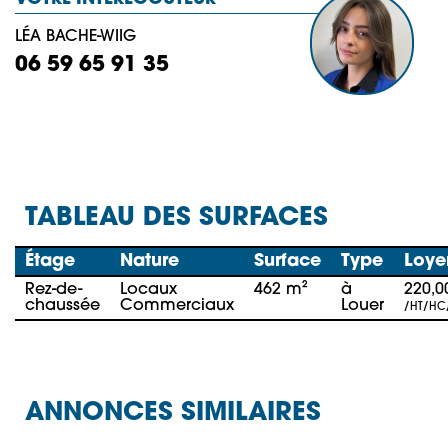
LÉA BACHE-WIIG
06 59 65 91 35
TABLEAU DES SURFACES
Étage
Nature
Surface
Type
Loye
Rez-de-
Locaux
462 m²
à
220,
chaussée
Commerciaux
Louer
/HT/HC
ANNONCES SIMILAIRES