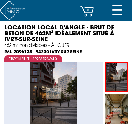
☰
0
LOCATION LOCAL D'ANGLE - BRUT DE
CENTRES D’AFFAIRES
BETON DE 462M² IDÉALEMENT SITUÉ À
IVRY-SUR-SEINE
IMMEUBLES DE RAPPORT
462 m² non divisibles - À LOUER
IVRY SUR SEINE
Réf. 2096135 - 94200
PROPERTY MANAGEMENT
DISPONIBILITÉ : APRÈS TRAVAUX
PROGRAMMES NEUFS
INVESTISSEMENT
SOCIÉTÉ
ACTUALITÉS
CONTACT