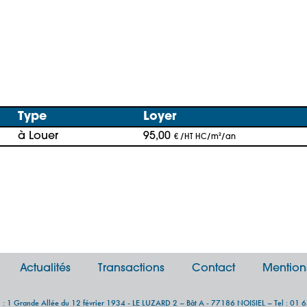
Type
Loyer
à Louer
95,00
€ /HT HC/m²/an
Actualités
Transactions
Contact
Mention
al : 1 Grande Allée du 12 février 1934 - LE LUZARD 2 – Bât A - 77186 NOISIEL – Tel : 01 