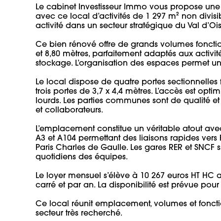
Le cabinet Investisseur Immo vous propose une o
avec ce local d’activités de 1 297 m² non divisi
activité dans un secteur stratégique du Val d’Oise.
Ce bien rénové offre de grands volumes fonctio
et 8,80 mètres, parfaitement adaptés aux activités
stockage. L’organisation des espaces permet une 
Le local dispose de quatre portes sectionnelles fa
trois portes de 3,7 x 4,4 mètres. L’accès est opt
lourds. Les parties communes sont de qualité et 
et collaborateurs.

L’emplacement constitue un véritable atout ave
A3 et A104 permettant des liaisons rapides vers 
Paris Charles de Gaulle. Les gares RER et SNCF s
quotidiens des équipes.

Le loyer mensuel s’élève à 10 267 euros HT HC 
carré et par an. La disponibilité est prévue pour fé
Ce local réunit emplacement, volumes et fonction
secteur très recherché.
