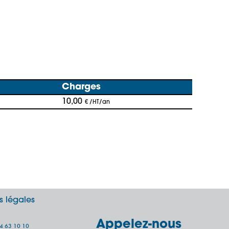
Charges
10,00
€ /HT/an
s légales
Appelez-nous
64 63 10 10