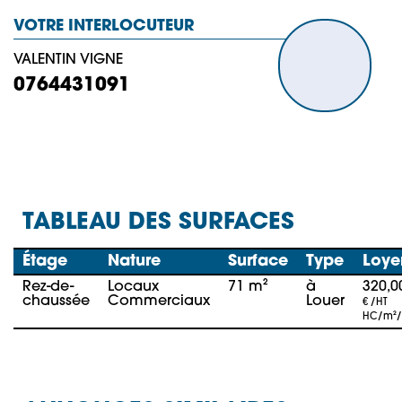
VOTRE INTERLOCUTEUR
VALENTIN VIGNE
0764431091
TABLEAU DES SURFACES
Étage
Nature
Surface
Type
Loye
Rez-de-
Locaux
71 m²
à
320,0
chaussée
Commerciaux
Louer
€ /HT
HC/m²