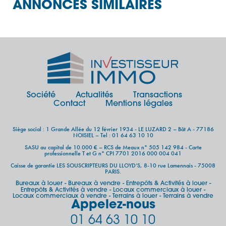
ANNONCES SIMILAIRES
Société
Actualités
Transactions
Contact
Mentions légales
Siège social : 1 Grande Allée du 12 février 1934 - LE LUZARD 2 – Bât A - 77186
NOISIEL – Tel : 01 64 63 10 10
SASU au capital de 10.000 € – RCS de Meaux n° 505 142 984 - Carte
professionnelle T et G n° CPI 7701 2016 000 004 041
Caisse de garantie LES SOUSCRIPTEURS DU LLOYD’S, 8-10 rue Lamennais - 75008
PARIS.
Bureaux à louer
Bureaux à vendre
Entrepôts & Activités à louer
-
-
-
Entrepôts & Activités à vendre
Locaux commerciaux à louer
-
-
Locaux commerciaux à vendre
Terrains à louer
Terrains à vendre
-
-
Appelez-nous
01 64 63 10 10