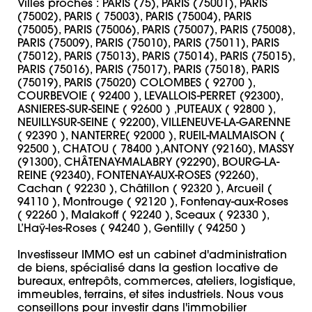
Villes proches : PARIS (75), PARIS (75001), PARIS 
(75002), PARIS ( 75003), PARIS (75004), PARIS 
(75005), PARIS (75006), PARIS (75007), PARIS (75008), 
PARIS (75009), PARIS (75010), PARIS (75011), PARIS 
(75012), PARIS (75013), PARIS (75014), PARIS (75015), 
PARIS (75016), PARIS (75017), PARIS (75018), PARIS 
(75019), PARIS (75020) COLOMBES ( 92700 ), 
COURBEVOIE ( 92400 ), LEVALLOIS-PERRET (92300), 
ASNIERES-SUR-SEINE ( 92600 ) ,PUTEAUX ( 92800 ), 
NEUILLY-SUR-SEINE ( 92200), VILLENEUVE-LA-GARENNE 
( 92390 ), NANTERRE( 92000 ), RUEIL-MALMAISON ( 
92500 ), CHATOU ( 78400 ),ANTONY (92160), MASSY 
(91300), CHÂTENAY-MALABRY (92290), BOURG-LA-
REINE (92340), FONTENAY-AUX-ROSES (92260), 
Cachan ( 92230 ), Châtillon ( 92320 ), Arcueil ( 
94110 ), Montrouge ( 92120 ), Fontenay-aux-Roses 
( 92260 ), Malakoff ( 92240 ), Sceaux ( 92330 ), 
L’Haÿ-les-Roses ( 94240 ), Gentilly ( 94250 ) 

Investisseur IMMO est un cabinet d'administration 
de biens, spécialisé dans la gestion locative de 
bureaux, entrepôts, commerces, ateliers, logistique, 
immeubles, terrains, et sites industriels. Nous vous 
conseillons pour investir dans l'immobilier 