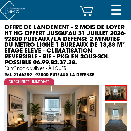
☰
0
OFFRE DE LANCEMENT - 2 MOIS DE LOYER
CENTRES D’AFFAIRES
HT HC OFFERT JUSQU'AU 31 JUILLET 2026-
92800 PUTEAUX/LA DEFENSE 2 MINUTES
IMMEUBLES DE RAPPORT
DU METRO LIGNE 1 BUREAUX DE 13,88 M²
ETAGE ELEVE - CLIMATISATION
PROPERTY MANAGEMENT
REVERSIBLE - RIE - PKG EN SOUS-SOL
POSSIBLE 06.99.82.37.38.
13 m² non divisibles - À LOUER
PROGRAMMES NEUFS
PUTEAUX LA DEFENSE
Réf. 2146259 - 92800
DISPONIBILITÉ : IMMÉDIATE
INVESTISSEMENT
SOCIÉTÉ
ACTUALITÉS
CONTACT