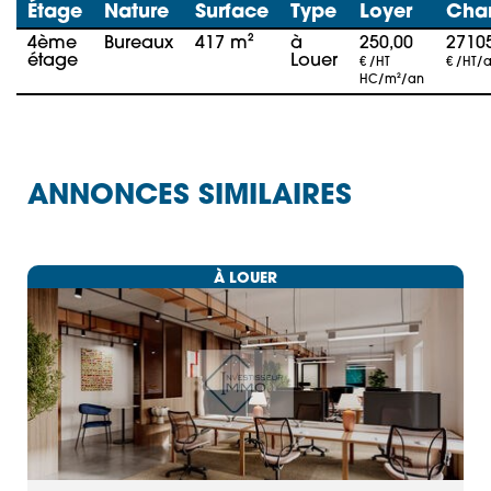
Étage
Nature
Surface
Type
Loyer
Cha
4ème
Bureaux
417 m²
à
250,00
2710
étage
Louer
€ /HT
€ /HT/
HC/m²/an
ANNONCES SIMILAIRES
À LOUER