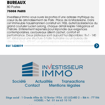
BUREAUX
80 Postes
PARIS
75008
Investisseur Immo vous ouvre les portes d’une adresse mythique au
cœur du 8e arrondissement de Paris : Place de la Madeleine. Dans
cet immeuble haussmannien construit en 1926, autrefois résidence du
grand couturier Lucien Lelong, chaque détail respire l’élégance et
l’histoire. Entièrement repensés pour répondre aux exigences
contemporaines, ces bureaux allient cachet, confort et
performance. Deux plateaux sont aujourd’hui disponibles : R+1 - 140
m², idéal pour une structure à taille humaine ou un bureau de
direction. R+2 - 479 m², un grand espace lumineux et modulable,
parfait pour accueillir vos équipes dans un cadre haut de gamme.
Réf 1428019
L’immeuble se distingue par son emplacement exceptionnel,
directement sur la Place de la Madeleine, entre la Concorde et le
Faubourg Saint-Honoré. Vos collaborateurs profitent d’un
environnement prestigieux, entouré de commerces de luxe, de
restaurants réputés et de lieux culturels emblématiques comme
l’Olympia, le musée du Jeu de Paume et celui de l’Orangerie.
Société
Actualités
Transactions
Contact
Mentions légales
Siège social : 1 Grande Allée du 12 février 1934 - LE LUZARD 2 – Bât A - 77186
NOISIEL – Tel : 01 64 63 10 10