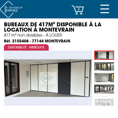
☰
0
BUREAUX DE 417M² DISPONIBLE À LA
CENTRES D’AFFAIRES
LOCATION À MONTEVRAIN
417 m² non divisibles - À LOUER
IMMEUBLES DE RAPPORT
MONTEVRAIN
Réf. 2155408 - 77144
DISPONIBILITÉ : IMMÉDIATE
PROPERTY MANAGEMENT
PROGRAMMES NEUFS
INVESTISSEMENT
SOCIÉTÉ
ACTUALITÉS
CONTACT