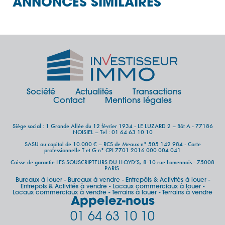
ANNONCES SIMILAIRES
Société
Actualités
Transactions
Contact
Mentions légales
Siège social : 1 Grande Allée du 12 février 1934 - LE LUZARD 2 – Bât A - 77186
NOISIEL – Tel : 01 64 63 10 10
SASU au capital de 10.000 € – RCS de Meaux n° 505 142 984 - Carte
professionnelle T et G n° CPI 7701 2016 000 004 041
Caisse de garantie LES SOUSCRIPTEURS DU LLOYD’S, 8-10 rue Lamennais - 75008
PARIS.
Bureaux à louer
Bureaux à vendre
Entrepôts & Activités à louer
-
-
-
Entrepôts & Activités à vendre
Locaux commerciaux à louer
-
-
Locaux commerciaux à vendre
Terrains à louer
Terrains à vendre
-
-
Appelez-nous
01 64 63 10 10