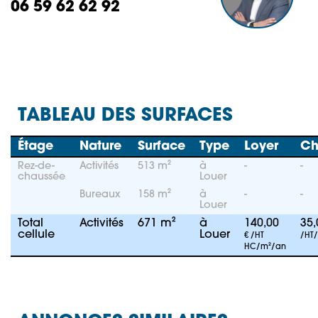
06 59 62 62 92
TABLEAU DES SURFACES
Étage
Nature
Surface
Type
Loyer
Ch
Rez-de-
Activités
513 m²
à
-
-
chaussée
Louer
Bureaux
158 m²
à
-
-
Louer
Total
Activités
671 m²
à
140,00
35
cellule
Louer
€ /HT
/HT
HC/m²/an