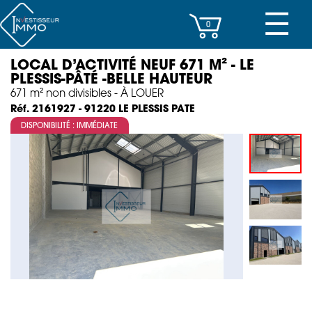
☰
0
LOCAL D’ACTIVITÉ NEUF 671 M² - LE
CENTRES D’AFFAIRES
PLESSIS-PÂTÉ -BELLE HAUTEUR
671 m² non divisibles - À LOUER
IMMEUBLES DE RAPPORT
LE PLESSIS PATE
Réf. 2161927 - 91220
DISPONIBILITÉ : IMMÉDIATE
PROPERTY MANAGEMENT
PROGRAMMES NEUFS
INVESTISSEMENT
SOCIÉTÉ
ACTUALITÉS
CONTACT