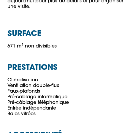
aujourd'hui pour plus de détails et pour organiser 
une visite.
SURFACE
671 m² non divisibles
PRESTATIONS
Climatisation

Ventilation double-flux

Faux-plafonds

Pré-câblage informatique

Pré-câblage téléphonique

Entrée indépendante
