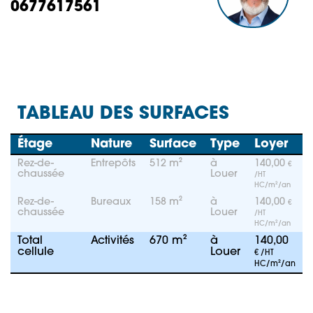
0677617561
TABLEAU DES SURFACES
Étage
Nature
Surface
Type
Loyer
Rez-de-
Entrepôts
512 m²
à
140,00
€
chaussée
Louer
/HT
HC/m²/an
Rez-de-
Bureaux
158 m²
à
140,00
€
chaussée
Louer
/HT
HC/m²/an
Total
Activités
670 m²
à
140,00
cellule
Louer
€ /HT
HC/m²/an