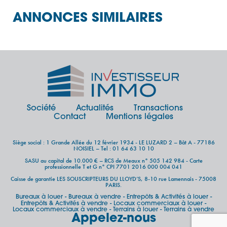
ANNONCES SIMILAIRES
Société
Actualités
Transactions
Contact
Mentions légales
Siège social : 1 Grande Allée du 12 février 1934 - LE LUZARD 2 – Bât A - 77186
NOISIEL – Tel : 01 64 63 10 10
SASU au capital de 10.000 € – RCS de Meaux n° 505 142 984 - Carte
professionnelle T et G n° CPI 7701 2016 000 004 041
Caisse de garantie LES SOUSCRIPTEURS DU LLOYD’S, 8-10 rue Lamennais - 75008
PARIS.
Bureaux à louer
Bureaux à vendre
Entrepôts & Activités à louer
-
-
-
Entrepôts & Activités à vendre
Locaux commerciaux à louer
-
-
Locaux commerciaux à vendre
Terrains à louer
Terrains à vendre
-
-
Appelez-nous