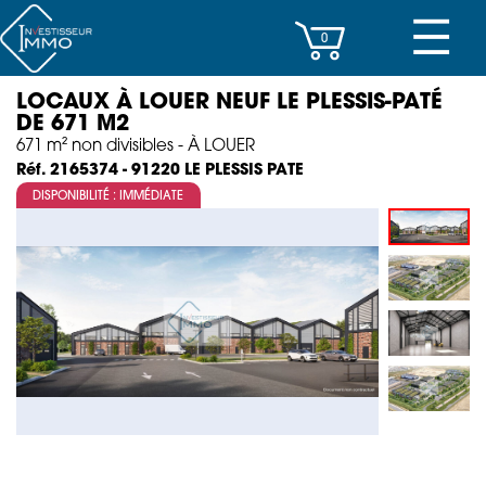
☰
0
LOCAUX À LOUER NEUF LE PLESSIS-PATÉ
CENTRES D’AFFAIRES
DE 671 M2
671 m² non divisibles - À LOUER
IMMEUBLES DE RAPPORT
LE PLESSIS PATE
Réf. 2165374 - 91220
DISPONIBILITÉ : IMMÉDIATE
PROPERTY MANAGEMENT
PROGRAMMES NEUFS
INVESTISSEMENT
SOCIÉTÉ
ACTUALITÉS
CONTACT