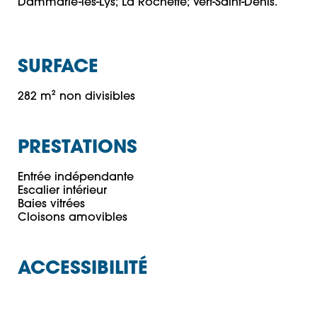
Dammarie-les-Lys; La Rochette; Vert-Saint-Denis.
SURFACE
282 m² non divisibles
PRESTATIONS
Entrée indépendante

Escalier intérieur

Baies vitrées

ACCESSIBILITÉ