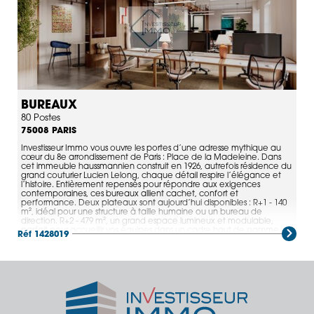
BUREAUX
80 Postes
PARIS
75008
Investisseur Immo vous ouvre les portes d’une adresse mythique au
cœur du 8e arrondissement de Paris : Place de la Madeleine. Dans
cet immeuble haussmannien construit en 1926, autrefois résidence du
grand couturier Lucien Lelong, chaque détail respire l’élégance et
l’histoire. Entièrement repensés pour répondre aux exigences
contemporaines, ces bureaux allient cachet, confort et
performance. Deux plateaux sont aujourd’hui disponibles : R+1 - 140
m², idéal pour une structure à taille humaine ou un bureau de
direction. R+2 - 479 m², un grand espace lumineux et modulable,
parfait pour accueillir vos équipes dans un cadre haut de gamme.
Réf 1428019
L’immeuble se distingue par son emplacement exceptionnel,
directement sur la Place de la Madeleine, entre la Concorde et le
Faubourg Saint-Honoré. Vos collaborateurs profitent d’un
environnement prestigieux, entouré de commerces de luxe, de
restaurants réputés et de lieux culturels emblématiques comme
l’Olympia, le musée du Jeu de Paume et celui de l’Orangerie.