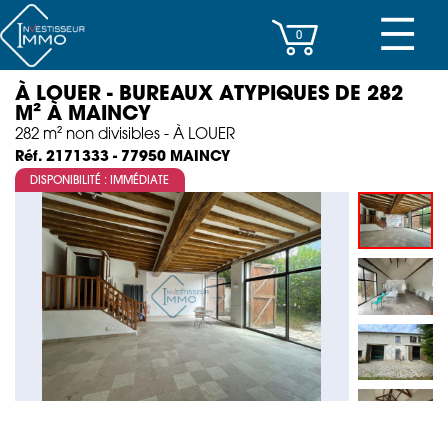
☰
0
À LOUER - BUREAUX ATYPIQUES DE 282
CENTRES D’AFFAIRES
M² À MAINCY
282 m² non divisibles - À LOUER
IMMEUBLES DE RAPPORT
MAINCY
Réf. 2171333 - 77950
DISPONIBILITÉ : IMMÉDIATE
PROPERTY MANAGEMENT
PROGRAMMES NEUFS
INVESTISSEMENT
SOCIÉTÉ
ACTUALITÉS
CONTACT