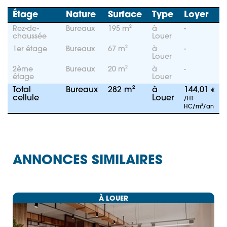
Étage
Nature
Surface
Type
Loyer
Rez-de-
Bureaux
195 m²
à
-
chaussée
Louer
1er étage
Bureaux
67 m²
à
-
Louer
2ème
Bureaux
20 m²
à
-
étage
Louer
Total
Bureaux
282 m²
à
144,01
€
cellule
Louer
/HT
HC/m²/an
ANNONCES SIMILAIRES
À LOUER