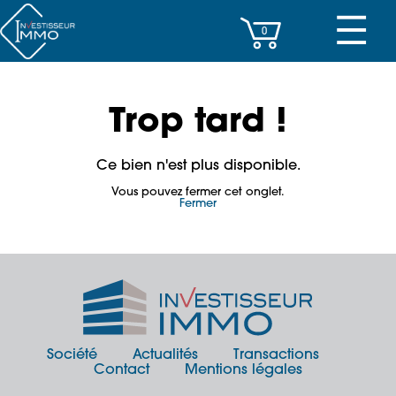
☰
0
CENTRES D’AFFAIRES
Trop tard !
IMMEUBLES DE RAPPORT
Ce bien n'est plus disponible.
PROPERTY MANAGEMENT
Vous pouvez fermer cet onglet.
Fermer
PROGRAMMES NEUFS
INVESTISSEMENT
SOCIÉTÉ
ACTUALITÉS
Société
Actualités
Transactions
Contact
Mentions légales
CONTACT