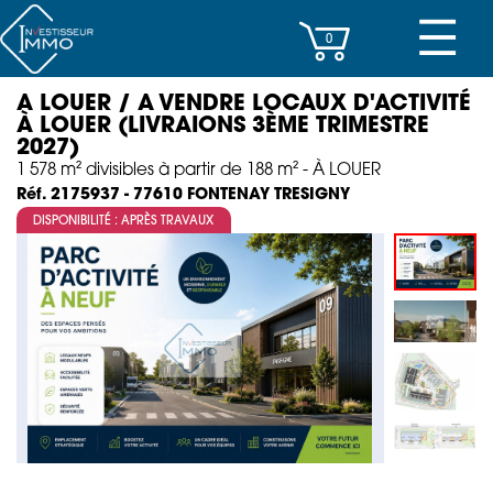
☰
0
A LOUER / A VENDRE LOCAUX D'ACTIVITÉ
CENTRES D’AFFAIRES
À LOUER (LIVRAIONS 3ÈME TRIMESTRE
2027)
IMMEUBLES DE RAPPORT
1 578 m² divisibles à partir de 188 m² - À LOUER
FONTENAY TRESIGNY
Réf. 2175937 - 77610
PROPERTY MANAGEMENT
DISPONIBILITÉ : APRÈS TRAVAUX
PROGRAMMES NEUFS
INVESTISSEMENT
SOCIÉTÉ
ACTUALITÉS
CONTACT