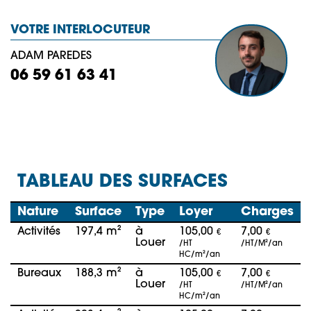
VOTRE INTERLOCUTEUR
ADAM PAREDES
06 59 61 63 41
TABLEAU DES SURFACES
Nature
Surface
Type
Loyer
Charges
Activités
197,4 m²
à
105,00
7,00
€
€
Louer
/HT
/HT/M²/an
HC/m²/an
Bureaux
188,3 m²
à
105,00
7,00
€
€
Louer
/HT
/HT/M²/an
HC/m²/an