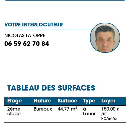
VOTRE INTERLOCUTEUR
NICOLAS LATORRE
06 59 62 70 84
TABLEAU DES SURFACES
Étage
Nature
Surface
Type
Loyer
2ème
Bureaux
44,77 m²
à
150,00
€
étage
Louer
/HT
HC/m²/an