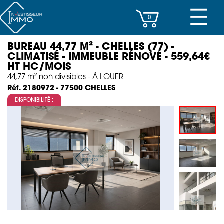
☰
0
BUREAU 44,77 M² - CHELLES (77) -
CENTRES D’AFFAIRES
CLIMATISÉ - IMMEUBLE RÉNOVÉ - 559,64€
HT HC/MOIS
IMMEUBLES DE RAPPORT
44,77 m² non divisibles - À LOUER
CHELLES
Réf. 2180972 - 77500
PROPERTY MANAGEMENT
DISPONIBILITÉ :
PROGRAMMES NEUFS
INVESTISSEMENT
SOCIÉTÉ
ACTUALITÉS
CONTACT