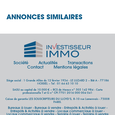
ANNONCES SIMILAIRES
Société
Actualités
Transactions
Contact
Mentions légales
Siège social : 1 Grande Allée du 12 février 1934 - LE LUZARD 2 – Bât A - 77186
NOISIEL – Tel : 01 64 63 10 10
SASU au capital de 10.000 € – RCS de Meaux n° 505 142 984 - Carte
professionnelle T et G n° CPI 7701 2016 000 004 041
Caisse de garantie LES SOUSCRIPTEURS DU LLOYD’S, 8-10 rue Lamennais - 75008
PARIS.
Bureaux à louer
Bureaux à vendre
Entrepôts & Activités à louer
-
-
-
Entrepôts & Activités à vendre
Locaux commerciaux à louer
-
-
Locaux commerciaux à vendre
Terrains à louer
Terrains à vendre
-
-