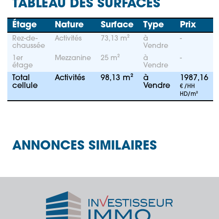
TABLEAU DES SURFACES
Étage
Nature
Surface
Type
Prix
Rez-de-
Activités
73,13 m²
à
-
chaussée
Vendre
1er
Mezzanine
25 m²
à
-
étage
Vendre
Total
Activités
98,13 m²
à
1987,16
cellule
Vendre
€ /HH
HD/m²
ANNONCES SIMILAIRES