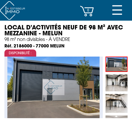
☰
0
LOCAL D'ACTIVITÉS NEUF DE 98 M² AVEC
CENTRES D’AFFAIRES
MEZZANINE - MELUN
98 m² non divisibles - À VENDRE
IMMEUBLES DE RAPPORT
MELUN
Réf. 2186000 - 77000
DISPONIBILITÉ :
PROPERTY MANAGEMENT
PROGRAMMES NEUFS
INVESTISSEMENT
SOCIÉTÉ
ACTUALITÉS
CONTACT